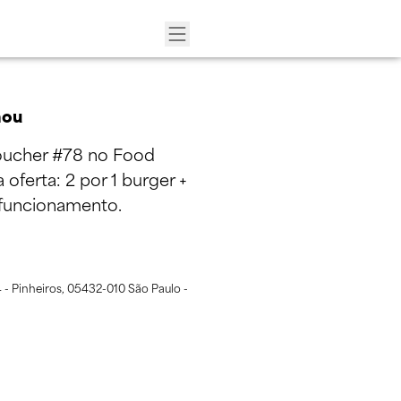
hou
voucher #78 no Food
 oferta: 2 por 1 burger +
e funcionamento.
4 - Pinheiros, 05432-010 São Paulo -